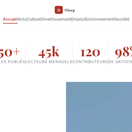
Accueil
Actu
Culture
Divertissement
Emploi
Environnement
Société
50+
45k
120
98
LES PUBLIÉS
LECTEURS MENSUELS
CONTRIBUTEURS
DE SATISF