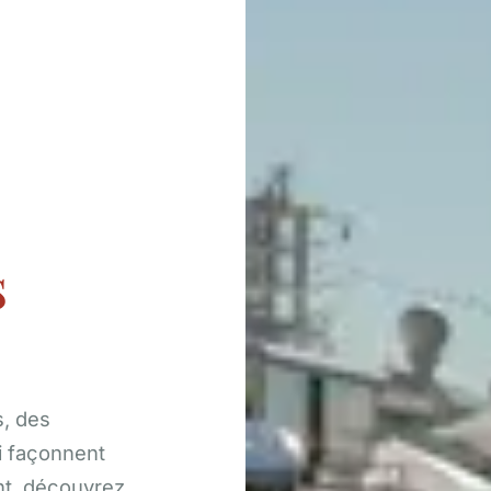
s
s, des
i façonnent
ent, découvrez