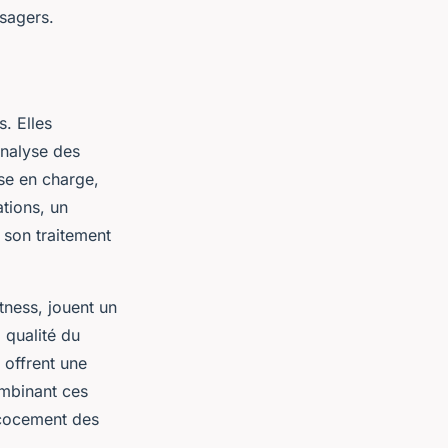
usagers.
s. Elles
’analyse des
se en charge,
ations, un
 son traitement
tness, jouent un
 qualité du
 offrent une
ombinant ces
écocement des