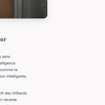
eur
n sans
elligence
s comme la
on intelligente,
nt des milliards
on récente