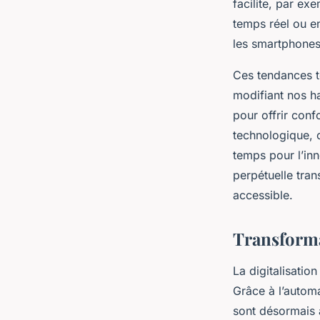
facilite, par ex
temps réel ou en
les smartphones
Ces tendances t
modifiant nos ha
pour offrir conf
technologique, o
temps pour l’in
perpétuelle tran
accessible.
Transforma
La digitalisatio
Grâce à l’automa
sont désormais a