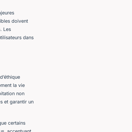
ajeures
ibles doivent
. Les
tilisateurs dans
d’éthique
ment la vie
oitation non
s et garantir un
que certains
lus, accentuant