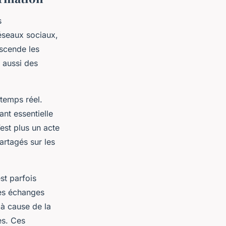
s
éseaux sociaux,
nscende les
 aussi des
 temps réel.
nt essentielle
’est plus un acte
artagés sur les
st parfois
des échanges
 à cause de la
es. Ces