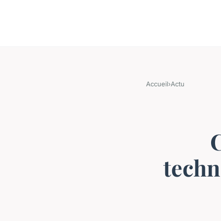
Accueil
›
Actu
techn