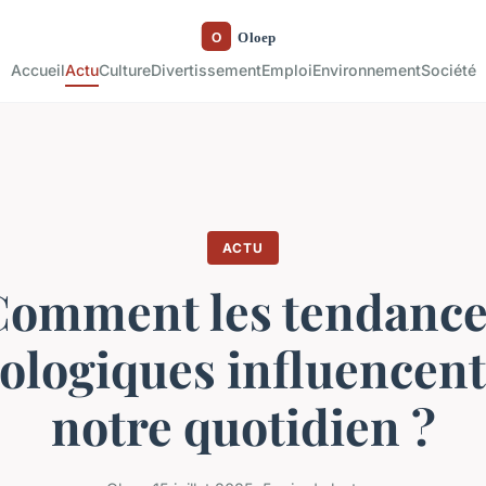
Accueil
Actu
Culture
Divertissement
Emploi
Environnement
Société
ACTU
Comment les tendance
ologiques influencent
notre quotidien ?