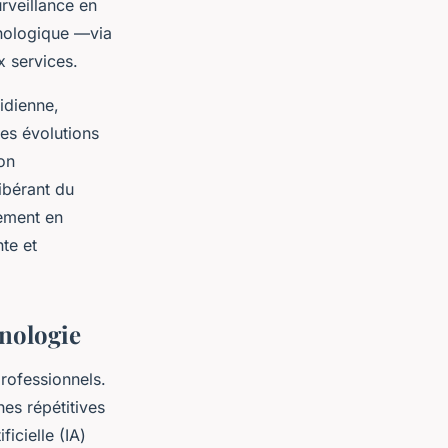
rveillance en
hnologique —via
x services.
idienne,
ces évolutions
ion
libérant du
nement en
te et
hnologie
rofessionnels.
es répétitives
icielle (IA)