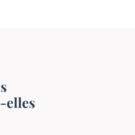
s
-elles