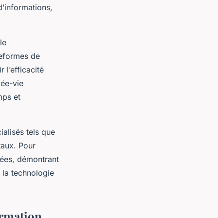
d’informations,
le
teformes de
 l’efficacité
vée-vie
mps et
ialisés tels que
taux. Pour
cées, démontrant
 la technologie
ormation