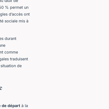
du taux de
 50 % permet un
ègles d’accès ont
té sociale mis à
des durant
une
ment comme
égales traduisent
situation de
e
 de départ
à la