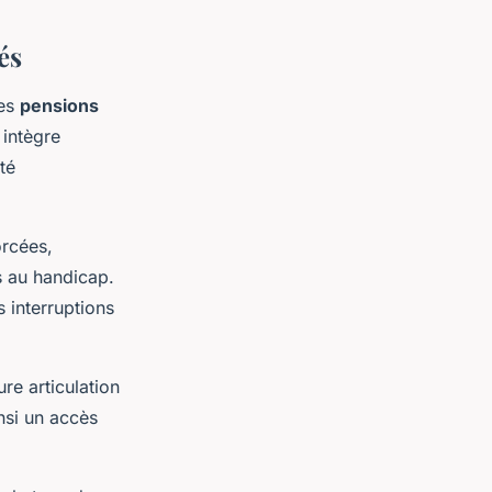
és
les
pensions
 intègre
té
rcées,
s au handicap.
 interruptions
re articulation
insi un accès