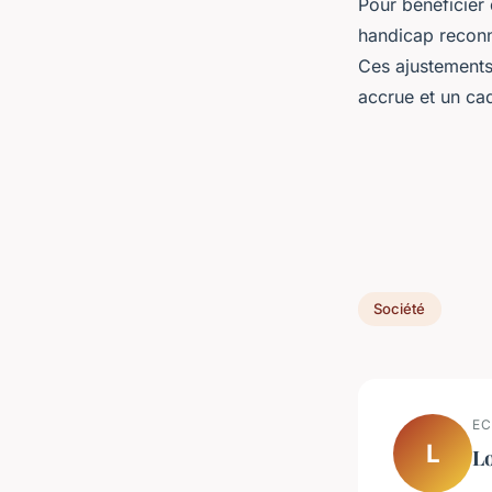
Pour bénéficier
handicap reconn
Ces ajustements 
accrue et un cad
Société
EC
L
L