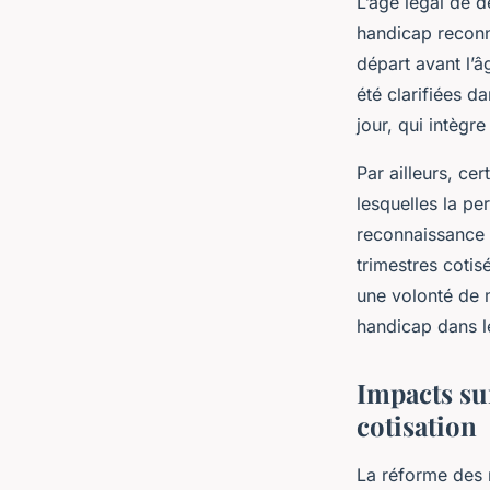
L’âge légal de d
handicap reconn
départ avant l’â
été clarifiées d
jour, qui intègr
Par ailleurs, ce
lesquelles la pe
reconnaissance 
trimestres cotisé
une volonté de 
handicap dans le
Impacts sur
cotisation
La réforme des r