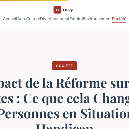
Accueil
Actu
Culture
Divertissement
Emploi
Environnement
Société
SOCIÉTÉ
act de la Réforme sur
tes : Ce que cela Chan
 Personnes en Situatio
Handicap