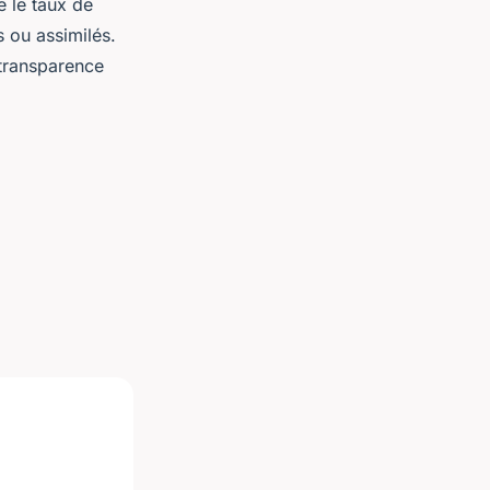
e le taux de
 ou assimilés.
 transparence