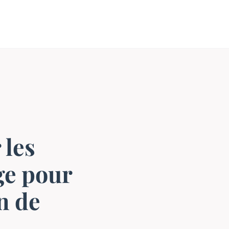
 les
ge pour
n de