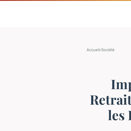
Accueil
›
Société
Imp
Retrai
les