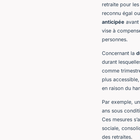
retraite pour le
reconnu égal ou
anticipée
avant 
vise à compenser
personnes.
Concernant la
d
durant lesquell
comme trimestres
plus accessible,
en raison du ha
Par exemple, un 
ans sous conditi
Ces mesures s’ap
sociale, consoli
des retraites.