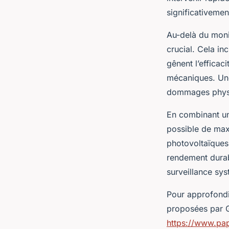
significativement
Au-delà du monit
crucial. Cela in
gênent l’efficac
mécaniques. Une
dommages physi
En combinant un
possible de maxi
photovoltaïques
rendement durabl
surveillance sy
Pour approfondir
proposées par G
https://www.pap