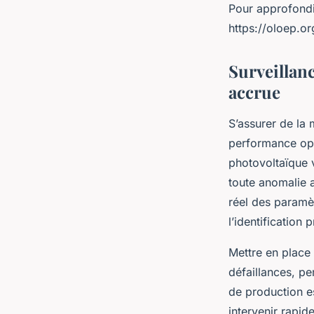
Pour approfondi
https://oloep.o
Surveillan
accrue
S’assurer de la 
performance opt
photovoltaïque 
toute anomalie a
réel des paramèt
l’identification
Mettre en place 
défaillances, pe
de production e
intervenir rapid