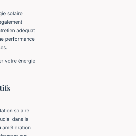
ie solaire
 également
ntretien adéquat
une performance
ces.
r votre énergie
tifs
lation solaire
rucial dans la
u amélioration
rairement aux