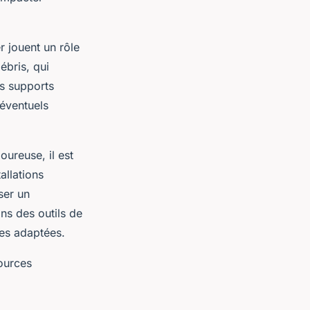
r jouent un rôle
ébris, qui
es supports
’éventuels
ureuse, il est
allations
ser un
ans des outils de
res adaptées.
sources