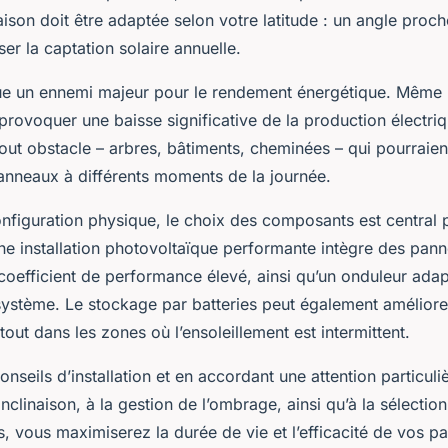
naison doit être adaptée selon votre latitude : un angle proch
er la captation solaire annuelle.
ue un ennemi majeur pour le rendement énergétique. Même 
ovoquer une baisse significative de la production électriqu
 tout obstacle – arbres, bâtiments, cheminées – qui pourraien
anneaux à différents moments de la journée.
nfiguration physique, le choix des composants est central 
e installation photovoltaïque performante intègre des pann
 coefficient de performance élevé, ainsi qu’un onduleur ada
système. Le stockage par batteries peut également améliore
tout dans les zones où l’ensoleillement est intermittent.
onseils d’installation et en accordant une attention particuli
l’inclinaison, à la gestion de l’ombrage, ainsi qu’à la sélectio
 vous maximiserez la durée de vie et l’efficacité de vos p