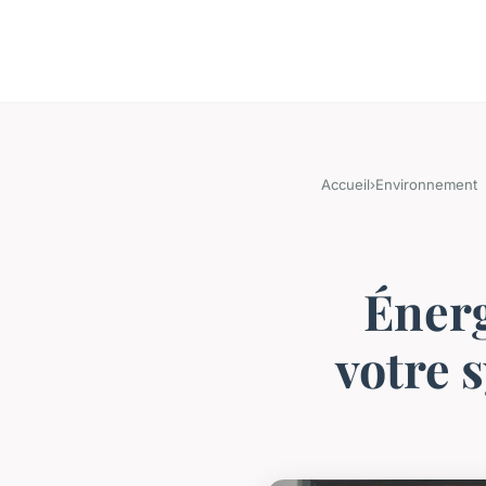
Accueil
›
Environnement
Énerg
votre 