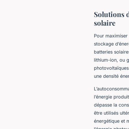
Solutions d
solaire
Pour maximiser l
stockage d’éner
batteries solair
lithium-ion, ou g
photovoltaïques.
une densité éner
L’autoconsommat
l’énergie produ
dépasse la conso
être utilisés ul
énergétique et 
l’énergie photov