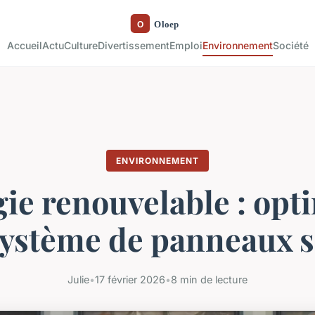
Accueil
Actu
Culture
Divertissement
Emploi
Environnement
Société
ENVIRONNEMENT
ie renouvelable : opt
système de panneaux s
Julie
•
17 février 2026
•
8 min de lecture