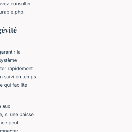
uvez consulter
urable.php.
gévité
arantir la
 système
cter rapidement
un suivi en temps
 qui facilite
e aux
, si une baisse
ance peut
 impacter