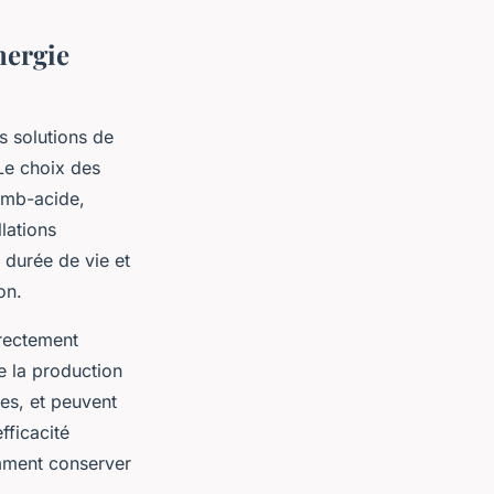
nergie
es solutions de
Le choix des
lomb-acide,
llations
 durée de vie et
on.
rectement
e la production
es, et peuvent
fficacité
omment conserver