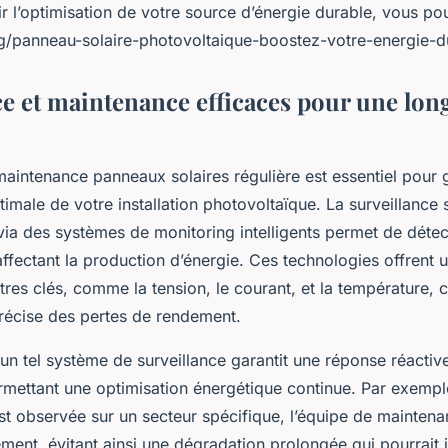
r l’optimisation de votre source d’énergie durable, vous po
rg/panneau-solaire-photovoltaique-boostez-votre-energie-d
ce et maintenance efficaces pour une lon
maintenance panneaux solaires régulière est essentiel pour g
imale de votre installation photovoltaïque. La surveillance
via des systèmes de monitoring intelligents permet de déte
ffectant la production d’énergie. Ces technologies offrent 
res clés, comme la tension, le courant, et la température, ce
 précise des pertes de rendement.
un tel système de surveillance garantit une réponse réactiv
rmettant une optimisation énergétique continue. Par exemple
st observée sur un secteur spécifique, l’équipe de mainten
ement, évitant ainsi une dégradation prolongée qui pourrait