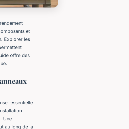
 rendement
s composants et
. Explorer les
permettent
uide offre des
que.
 panneaux
se, essentielle
stallation
e. Une
ut au long de la