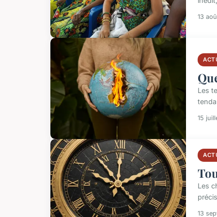
inédi
13 aoû
ACT
Que
Les t
tenda
15 juil
ACT
Tou
Les c
précis
13 se