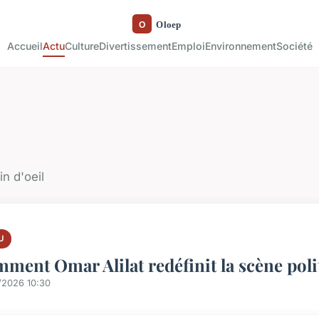
Accueil
Actu
Culture
Divertissement
Emploi
Environnement
Société
in d'oeil
U
ment Omar Alilat redéfinit la scène poli
/2026 10:30