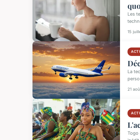
quo
Les t
techno
15 juil
ACT
Déc
La te
perso
21 aoû
ACT
L'a
Togo 