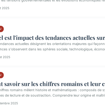
t, les tensions gouvernementales et les évolutions économiques réc
t 2025
U
l est l'impact des tendances actuelles su
endances actuelles désignent les orientations majeures qui façon
nces s'observent dans les sphères sociale, technologique, écono
let 2025
U
t savoir sur les chiffres romains et leur
hiffres romains mêlent histoire et mathématiques : composés de sy
es de lecture et de soustraction. Comprendre leur origine et maîtris
ptembre 2025