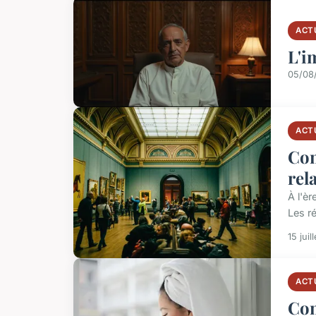
ACT
L'i
05/08
ACT
Com
rel
À l'è
Les r
15 juil
ACT
Com