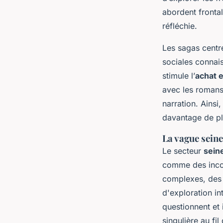
abordent fronta
réfléchie.
Les sagas centr
sociales connais
stimule l’
achat 
avec les romans 
narration. Ains
davantage de pl
La vague seine
Le secteur
sein
comme des inco
complexes, des 
d'exploration in
questionnent et 
singulière au fi