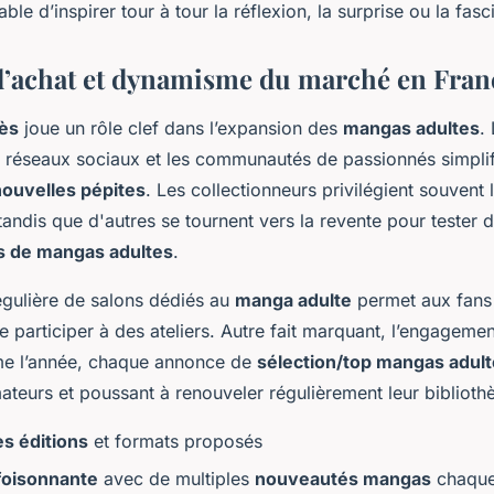
ble d’inspirer tour à tour la réflexion, la surprise ou la fasc
d’achat et dynamisme du marché en Fran
cès
joue un rôle clef dans l’expansion des
mangas adultes
.
s réseaux sociaux et les communautés de passionnés simplif
nouvelles pépites
. Les collectionneurs privilégient souvent l
andis que d'autres se tournent vers la revente pour tester
s de mangas adultes
.
égulière de salons dédiés au
manga adulte
permet aux fans
e participer à des ateliers. Autre fait marquant, l’engagemen
me l’année, chaque annonce de
sélection/top mangas adul
ateurs et poussant à renouveler régulièrement leur biblioth
es éditions
et formats proposés
 foisonnante
avec de multiples
nouveautés mangas
chaque