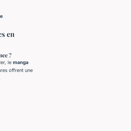
te
es en
nce ?
ller, le
manga
res offrent une
.