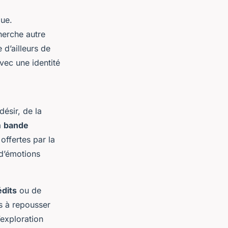
que.
cherche autre
e d’ailleurs de
vec une identité
ésir, de la
a
bande
offertes par la
 d’émotions
édits
ou de
s à repousser
’exploration