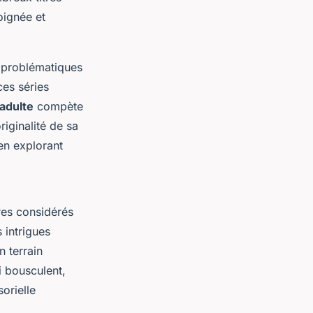
oignée et
s problématiques
ces séries
adulte
compète
iginalité de sa
en explorant
res considérés
 intrigues
 terrain
 bousculent,
orielle