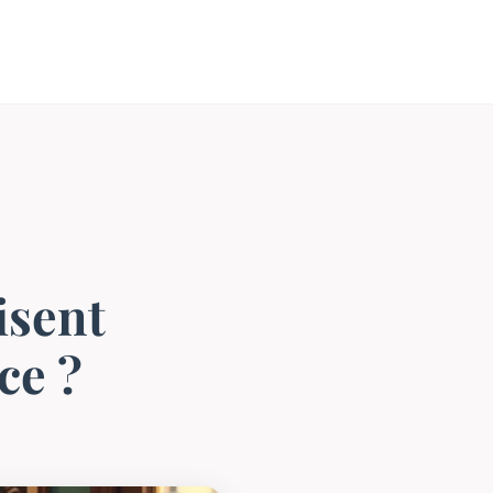
isent
ce ?