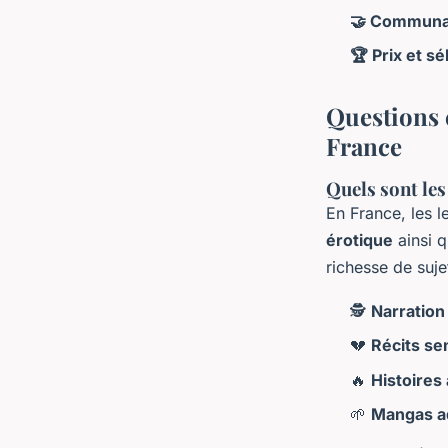
🤝 Communa
🏆 Prix et s
Questions 
France
Quels sont les
En France, les l
érotique
ainsi q
richesse de suj
🕵️
Narration
💔
Récits s
🔥
Histoires
🌱
Mangas a