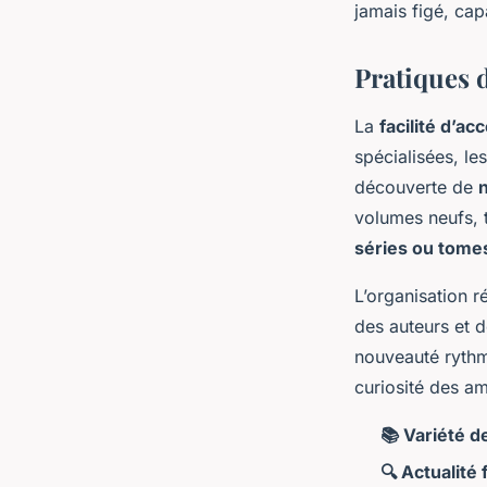
jamais figé, capa
Pratiques 
La
facilité d’ac
spécialisées, le
découverte de
volumes neufs, t
séries ou tome
L’organisation r
des auteurs et d
nouveauté ryth
curiosité des am
📚 Variété d
🔍 Actualité