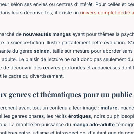
eur selon ses envies ou centres d’intérêt. Pour celles et c
n dans leurs découvertes, il existe un
univers complet dédié 
e marché de
nouveautés mangas
ayant pour thèmes la psych
e la science-fiction illustre parfaitement cette évolution. S’a
ssante du genre
seinen
, taillé sur mesure pour aborder sans
ie adulte. Le plaisir de lecture ne naît donc pas seulement du 
ie de découvrir des œuvres profondes et audacieuses dont l
 le cadre du divertissement.
x genres et thématiques pour un public
herchent avant tout un contenu à leur image :
mature
, nuanc
 les genres phares, les récits
érotiques
, noirs ou philosop
oix. La montée en puissance du
manga ado-adulte
témoign
rontières entre ludisme et introspection, d'autant que de nom