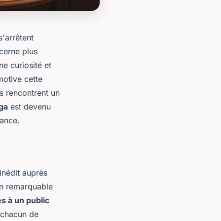
s'arrêtent
cerne plus
ne curiosité et
motive cette
s rencontrent un
ga
est devenu
rance.
inédit auprès
on remarquable
s à un public
 chacun de