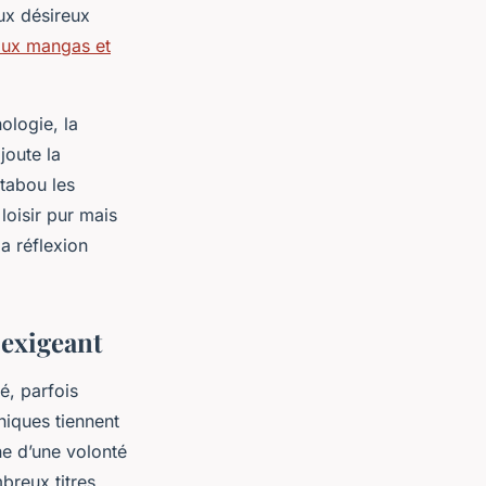
eux désireux
aux mangas et
ologie, la
joute la
 tabou les
loisir pur mais
a réflexion
 exigeant
é, parfois
hiques tiennent
e d’une volonté
breux titres