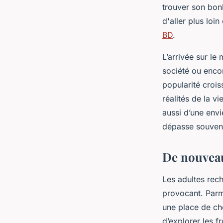
trouver son bonh
d'aller plus loi
BD
.
L’arrivée sur l
société ou encor
popularité croi
réalités de la v
aussi d’une env
dépasse souvent
De nouveau
Les adultes rec
provocant. Parmi
une place de ch
d’explorer les f