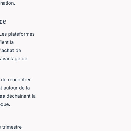
ination.
ce
 Les plateformes
ient la
'
achat
de
 davantage de
 de rencontrer
t autour de la
tes
déchaînant la
èque.
 trimestre