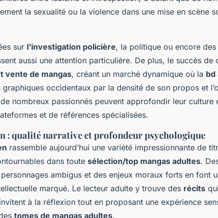
lement la sexualité ou la violence dans une mise en scène s
ées sur
l'investigation policière
, la politique ou encore de
sent aussi une attention particulière. De plus, le succès de 
et vente de mangas
, créant un marché dynamique où la
bd 
graphiques occidentaux par la densité de son propos et l’or
i, de nombreux passionnés peuvent approfondir leur culture 
ateformes et de références spécialisées.
n : qualité narrative et profondeur psychologique
en
rassemble aujourd’hui une variété impressionnante de tit
ntournables dans toute
sélection/top mangas adultes
. Des
personnages ambigus et des enjeux moraux forts en font un
tellectuelle marqué. Le lecteur adulte y trouve des
récits
qui
invitent à la réflexion tout en proposant une expérience sens
l des
tomes de mangas adultes
.