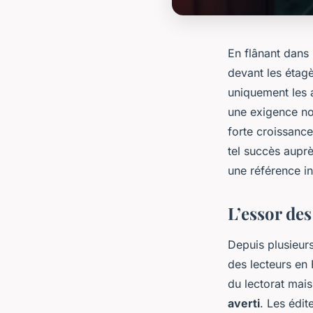
En flânant dans 
devant les étag
uniquement les a
une exigence no
forte croissanc
tel succès aupr
une référence in
L’essor de
Depuis plusieur
des lecteurs en
du lectorat mai
averti
. Les édi