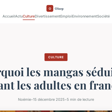
Accueil
Actu
Culture
Divertissement
Emploi
Environnement
Société
CULTURE
quoi les mangas sédu
ant les adultes en fran
Noémie
•
15 décembre 2025
•
5 min de lecture